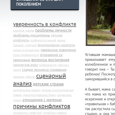
ПОКОЛЕНИЕМ
уверенность в конфликте
проблемы личности
рэкетные чувства
проблемы дисциплины
детские
конфликты
особенности эмоций
кризис
формирование характера
Старший - младший
уверенное поведение
кризис в отношениях
отношения со
Уставшая мамаша 
стили привязанности
вопросы воспитания
приказывает ему
свекровью
излюбленное и пр
паническая атака
привязанность
разлука с
говорит она — Ты
стадии процесса горевания
мамой
сценарный
ребенок! Посмотри
развитие ребенка
заморившийся в о
анализ
детские страхи
А бывает, мама с
родительские тревоги
детские психологические
что мама из при
травмы
транскультуральные браки
социальные
искренние и откр
отношения с матерью
страхи
«правильная » баб
причины конфликтов
так распустила с
отношения с невесткой
семейные правила
стыдно, и она те