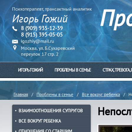
Про
Психотерапевт, трансактный аналитик
Игорь Гожий
8
(909)
935-12-39
8
(915)
395-05-05
igozhiy@mail.ru
Москва
,
ул. Б.Сухаревский
переулок 17 стр. 2
ИГОРЬ ГОЖИЙ
ПРОБЛЕМЫ В СЕМЬЕ
СТРАХ, ТРЕВОГА
Главная
/
Проблемы в семье
/
Все вокруг ребенка
/ Неп
Непосл
ВЗАИМООТНОШЕНИЯ СУПРУГОВ
ВСЕ ВОКРУГ РЕБЕНКА
ОТНОШЕНИЯ СО СТАРШИМ