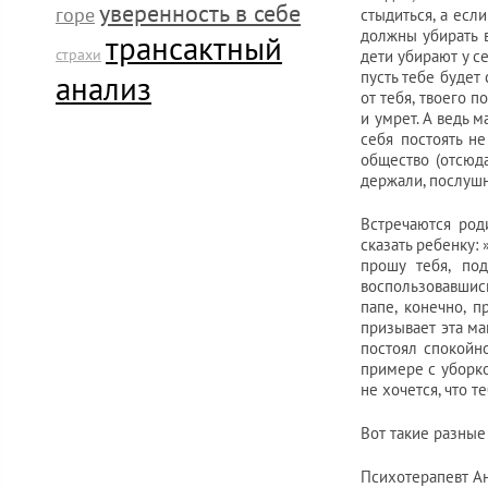
уверенность в себе
горе
стыдиться, а есл
должны убирать в
трансактный
страхи
дети убирают у се
пусть тебе будет
анализ
от тебя, твоего 
и умрет. А ведь 
себя постоять не
общество (отсюд
держали, послушн
Встречаются род
сказать ребенку: 
прошу тебя, по
воспользовавшис
папе, конечно, 
призывает эта ма
постоял спокойно
примере с уборко
не хочется, что т
Вот такие разные
Психотерапевт А