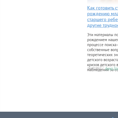
Как готовить 
рождению мла
старшего ребе
другие трудно
Эти материалы по
рождением нашег
процессе поиска 
собственные вопр
теоретических з
детского возраст
кризов детского 
Анна Го
19.07.2012 /
наблюдений за 